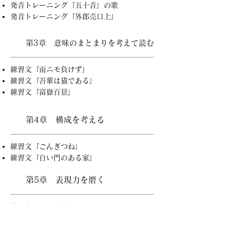
発音トレーニング『五十音』の歌
発音トレーニング『外郎売口上』
第3章 意味のまとまりを考えて読む
練習文『雨ニモ負けず』
練習文『吾輩は猫である』
練習文『富嶽百景』
第4章 構成を考える
練習文『ごんぎつね』
練習文『白い門のある家』
第5章 表現力を磨く
練習文『うた時計』
練習文『夢十夜・第六夜』
練習文『桃太郎』