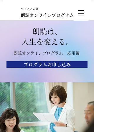
ソフィアの森
朗読オンラインプログラム
メンバーページ
朗読は、
​人生を変える。
朗読オンラインプログラム 応用編
プログラムお申し込み